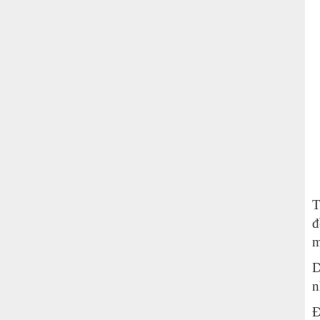
T
đ
m
D
n
Đ