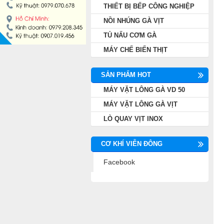
THIẾT BỊ BẾP CÔNG NGHIỆP
NỒI NHÚNG GÀ VỊT
NỒI NHÚNG GÀ VỊT
TỦ NẤU CƠM GÀ
TỦ NẤU CƠM GÀ
MÁY CHẾ BIẾN THỊT
MÁY CHẾ BIẾN THỊT
SẢN PHẨM HOT
MÁY VẶT LÔNG GÀ VD 50
MÁY VẶT LÔNG GÀ VỊT
LÒ QUAY VỊT INOX
CƠ KHÍ VIỄN ĐÔNG
Facebook