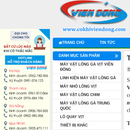
DANH MỤC SẢN PHẨM
MÁY VẶT LÔNG GÀ VỊT VIỄN ĐÔNG
LINH KIỆN MÁY VẶT LÔNG GÀ
TRANG CHỦ
TIN TỨC
MÁY NHỔ LÔNG VỊT
DANH MỤC SẢN PHẨM
MÁY VẶT LÔNG CHIM
MÁY VẶT LÔNG GÀ VỊT VIỄN
ĐÔNG
LINH KIỆN MÁY VẶT LÔNG GÀ
MÁY VẶT LÔNG GÀ TRUNG QUỐC
S
MÁY NHỔ LÔNG VỊT
V
LÒ QUAY VỊT
c
MÁY VẶT LÔNG CHIM
m
MÁY VẶT LÔNG GÀ TRUNG
THIẾT BỊ KHÁC
QUỐC
c
LÒ QUAY VỊT
T
THIẾT BỊ BẾP CÔNG NGHIỆP
THIẾT BỊ KHÁC