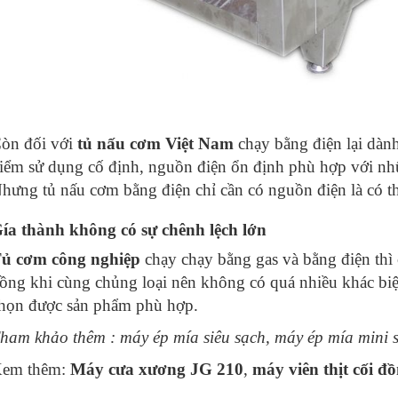
òn đối với
tủ nấu cơm Việt Nam
chạy bằng điện lại dàn
iểm sử dụng cố định, nguồn điện ổn định phù hợp với nh
hưng tủ nấu cơm bằng điện chỉ cần có nguồn điện là có t
ía thành không có sự chênh lệch lớn
ủ cơm
công nghiệp
chạy chạy bằng gas và bằng điện thì 
ồng khi cùng chủng loại nên không có quá nhiều khác biệ
họn được sản phẩm phù hợp.
ham khảo thêm :
máy ép mía siêu sạch
,
máy ép mía mini s
em thêm:
Máy cưa xương JG 210
,
máy viên thịt cối đ