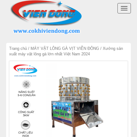
DANH MỤC SẢN PHẨM
TOGG
MÁY VẶT LÔNG GÀ VỊT VIỄN ĐÔNG
NAVI
LINH KIỆN MÁY VẶT LÔNG GÀ
Trang chủ
/
MÁY VẶT LÔNG GÀ VỊT VIỄN ĐÔNG
/ Xưởng sản
MÁY NHỔ LÔNG VỊT
xuất máy vặt lông gà lớn nhất Việt Nam 2024
MÁY VẶT LÔNG CHIM
MÁY VẶT LÔNG GÀ TRUNG QUỐC
LÒ QUAY VỊT
THIẾT BỊ KHÁC
THIẾT BỊ BẾP CÔNG NGHIỆP