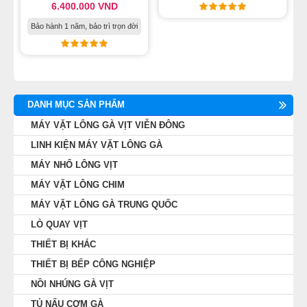
6.400.000
VND
Bảo hành 1 năm, bảo trì trọn đời
DANH MỤC SẢN PHẨM
MÁY VẶT LÔNG GÀ VỊT VIỄN ĐÔNG
LINH KIỆN MÁY VẶT LÔNG GÀ
MÁY NHỔ LÔNG VỊT
MÁY VẶT LÔNG CHIM
MÁY VẶT LÔNG GÀ TRUNG QUỐC
LÒ QUAY VỊT
THIẾT BỊ KHÁC
THIẾT BỊ BẾP CÔNG NGHIỆP
NỒI NHÚNG GÀ VỊT
TỦ NẤU CƠM GÀ