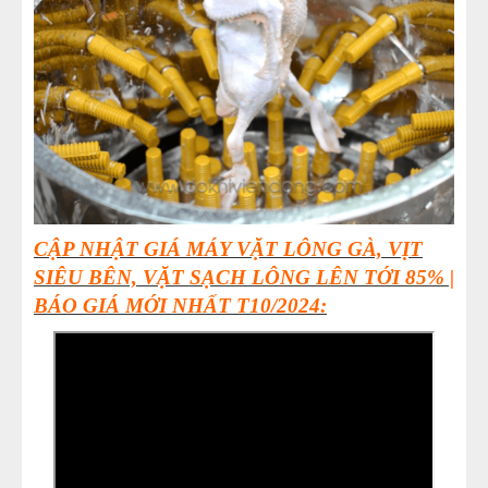
CẬP NHẬT GIÁ MÁY VẶT LÔNG GÀ, VỊT
SIÊU BÊN, VẶT SẠCH LÔNG LÊN TỚI 85% |
BÁO GIÁ MỚI NHẤT T10
/2024: