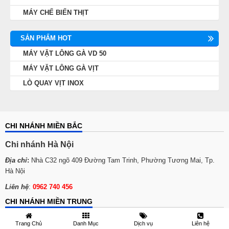
MÁY CHẾ BIẾN THỊT
SẢN PHẨM HOT
MÁY VẶT LÔNG GÀ VD 50
MÁY VẶT LÔNG GÀ VỊT
LÒ QUAY VỊT INOX
CHI NHÁNH MIỀN BẮC
Chi nhánh Hà Nội
Địa chỉ
:
Nhà C32 ngõ 409 Đường Tam Trinh, Phường Tương Mai, Tp.
Hà Nội
Liên hệ
:
0962 740 456
CHI NHÁNH MIỀN TRUNG
Chi nhánh Thanh Hóa
Trang Chủ
Danh Mục
Dịch vụ
Liên hệ