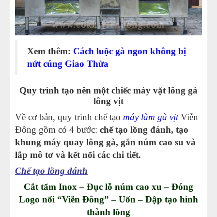
Xem thêm:
Cách luộc gà ngon không bị
nứt cúng Giao Thừa
Quy trình tạo nên một chiếc máy vặt lông gà
lông vịt
Về cơ bản, quy trình chế tạo
máy làm gà vịt
Viễn
Đông gồm có 4 bước:
chế tạo lồng đánh, tạo
khung máy quay lông gà, gắn núm cao su và
lắp mô tơ và kết nối các chi tiết.
Chế tạo lồng đánh
Cắt tấm Inox – Đục lỗ núm cao xu
–
Đóng
Logo nổi “Viễn Đông” – Uốn – Dập tạo hình
thành lồng