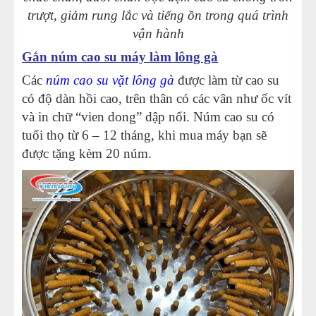
trượt, giảm rung lắc và tiếng ồn trong quá trình
vận hành
Gắn
núm cao su máy làm lông gà
Các
núm cao su vặt lông gà
được làm từ cao su
có độ dàn hồi cao, trên thân có các vân như ốc vít
và in chữ “vien dong” dập nổi. Núm cao su có
tuổi thọ từ 6 – 12 tháng, khi mua máy bạn sẽ
được tặng kèm 20 núm.