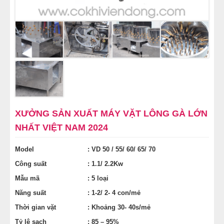
NỒI NHÚNG GÀ VỊT
TỦ NẤU CƠM GÀ
MÁY CHẾ BIẾN THỊT
XƯỞNG SẢN XUẤT MÁY VẶT LÔNG GÀ LỚN
NHẤT VIỆT NAM 2024
Model
: VD 50 / 55/ 60/ 65/ 70
Công suất
: 1.1/ 2.2Kw
Mẫu mã
: 5 loại
Năng suất
: 1-2/ 2- 4 con/mẻ
Thời gian vặt
: Khoảng 30- 40s/mẻ
Tỷ lệ sạch
: 85 – 95%