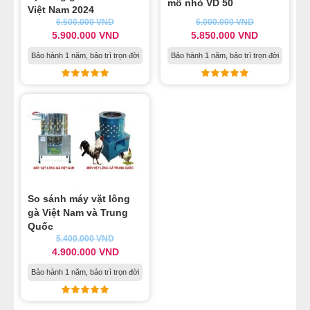
mô nhỏ VD 50
Việt Nam 2024
NỒI NHÚNG GÀ VỊT
6.500.000
VND
6.000.000
VND
5.900.000
VND
5.850.000
VND
TỦ NẤU CƠM GÀ
Bảo hành 1 năm, bảo trì trọn đời
Bảo hành 1 năm, bảo trì trọn đời
MÁY CHẾ BIẾN THỊT
So sánh máy vặt lông
gà Việt Nam và Trung
Quốc
5.400.000
VND
4.900.000
VND
Bảo hành 1 năm, bảo trì trọn đời