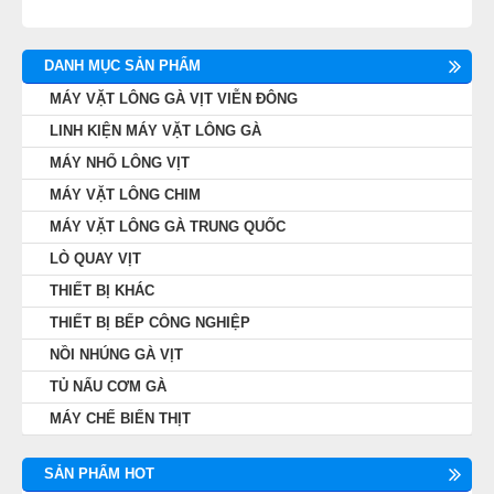
DANH MỤC SẢN PHẨM
MÁY VẶT LÔNG GÀ VỊT VIỄN ĐÔNG
LINH KIỆN MÁY VẶT LÔNG GÀ
MÁY NHỔ LÔNG VỊT
MÁY VẶT LÔNG CHIM
MÁY VẶT LÔNG GÀ TRUNG QUỐC
LÒ QUAY VỊT
THIẾT BỊ KHÁC
THIẾT BỊ BẾP CÔNG NGHIỆP
NỒI NHÚNG GÀ VỊT
TỦ NẤU CƠM GÀ
MÁY CHẾ BIẾN THỊT
SẢN PHẨM HOT