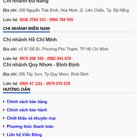
Chi nhánh Đà Nẵng
Địa chỉ
:
108 Nguyễn Thái Bình, Hòa Minh, Q. Liên Chiểu, Tp. Đà Nẵng
Liên hệ
:
0236 3769 333 - 0906 784 555
CHI NHÁNH MIỀN NAM
Chi nhánh Hồ Chí Minh
Địa chỉ
:
số 87 Đỗ Bí, Phường Phú Thạnh, TP Hồ Chí Minh
Liên hệ
:
0979 208 345 -
0982 041 678
Chi nhánh Quy Nhơn - Bình Định
Địa chỉ
:
295 Tây Sơn, Tp Quy Nhơn, Bình Định
Liên hệ
:
0905 47 1111 - 0979 070 678
HƯỚNG DẪN
Chính sách bán hàng
Chính sách bảo hành
Chiết khấu và khuyến mại
Phương thức thanh toán
Liên hệ Viễn Đông