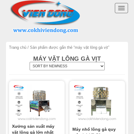
DANH MỤC SẢN PHẨM
TOGG
MÁY VẶT LÔNG GÀ VỊT VIỄN ĐÔNG
NAVI
LINH KIỆN MÁY VẶT LÔNG GÀ
Trang chủ
/ Sản phẩm được gắn thẻ “máy vặt lông gà vịt”
MÁY NHỔ LÔNG VỊT
MÁY VẶT LÔNG GÀ VỊT
MÁY VẶT LÔNG CHIM
MÁY VẶT LÔNG GÀ TRUNG QUỐC
LÒ QUAY VỊT
THIẾT BỊ KHÁC
Xưởng sản xuất máy
THIẾT BỊ BẾP CÔNG NGHIỆP
Máy nhổ lông gà quy
vặt lông gà lớn nhất