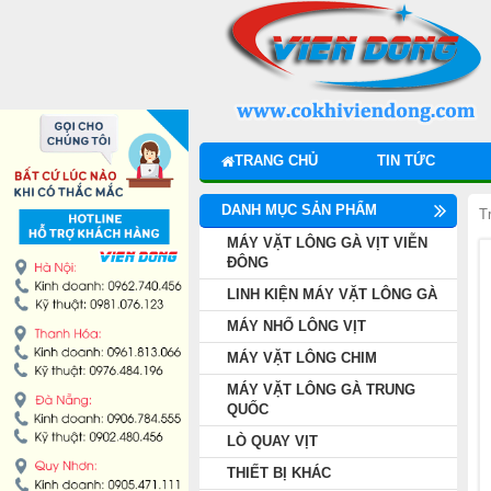
DANH MỤC SẢN PHẨM
MÁY VẶT LÔNG GÀ VỊT VIỄN ĐÔNG
LINH KIỆN MÁY VẶT LÔNG GÀ
TRANG CHỦ
TIN TỨC
MÁY NHỔ LÔNG VỊT
DANH MỤC SẢN PHẨM
T
MÁY VẶT LÔNG CHIM
MÁY VẶT LÔNG GÀ VỊT VIỄN
ĐÔNG
LINH KIỆN MÁY VẶT LÔNG GÀ
MÁY VẶT LÔNG GÀ TRUNG QUỐC
MÁY NHỔ LÔNG VỊT
LÒ QUAY VỊT
MÁY VẶT LÔNG CHIM
MÁY VẶT LÔNG GÀ TRUNG
THIẾT BỊ KHÁC
QUỐC
LÒ QUAY VỊT
THIẾT BỊ BẾP CÔNG NGHIỆP
THIẾT BỊ KHÁC