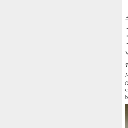
B
V
T
M
g
c
b