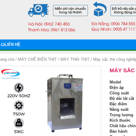
LIÊN HỆ
rang chủ
/
MÁY CHẾ BIẾN THỊT
/
MÁY THÁI THỊT
/ Máy sắc thịt công nghi
MÁY SẮC 
Model
Điện áp
Công suất
Độ dài lát cắt
Đặc điểm
Năng suất
Trọng lượng
Kích thước
Chất liệu chí
Bảo hành