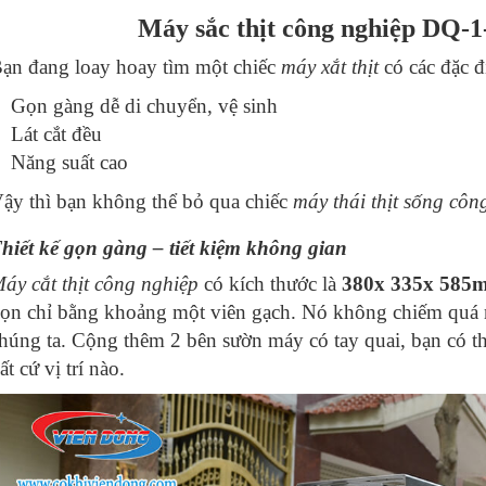
Máy sắc thịt công nghiệp DQ-1-
ạn đang loay hoay tìm một chiếc
máy xắt thịt
có các đặc đ
Gọn gàng dễ di chuyển, vệ sinh
Lát cắt đều
Năng suất cao
ậy thì bạn không thể bỏ qua chiếc
máy thái thịt sống côn
hiết kế gọn gàng – tiết kiệm không gian
áy cắt thịt công nghiệp
có kích thước là
380x 335x 585
ọn chỉ bằng khoảng một viên gạch. Nó không chiếm quá nh
húng ta. Cộng thêm 2 bên sườn máy có tay quai, bạn có t
ất cứ vị trí nào.