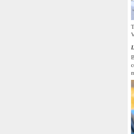
T
V
L
B
c
m