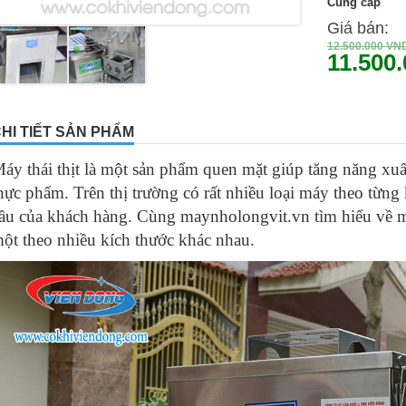
Cung cấp
Giá bán:
12.500.000
VN
11.500
HI TIẾT SẢN PHẨM
áy thái thịt là một sản phẩm quen mặt giúp tăng năng xu
hực phẩm. Trên thị trường có rất nhiều loại máy theo từn
ầu của khách hàng. Cùng
maynholongvit.vn
tìm hiểu về m
ột theo nhiều kích thước khác nhau.