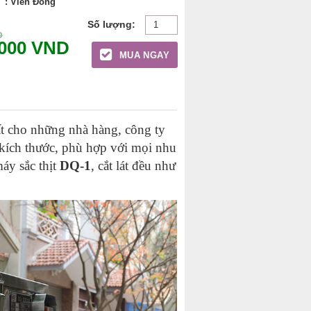
: Viễn Đông
D
.000
VND
MUA NGAY
ất cho những nhà hàng, công ty
g kích thước, phù hợp với mọi nhu
áy sắc thịt
DQ-1
, cắt lát đều như