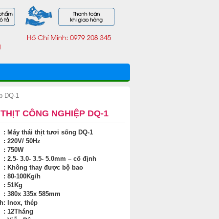
ệp DQ-1
THỊT CÔNG NGHIỆP DQ-1
: Máy thái thịt tươi sống DQ-1
: 220V/ 50Hz
: 750W
: 2.5- 3.0- 3.5- 5.0mm – cố định
: Không thay được bộ bao
: 80-100Kg/h
: 51Kg
: 380x 335x 585mm
nh
: Inox, thép
: 12Tháng