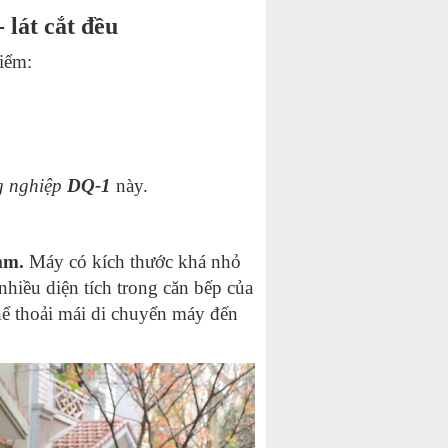
 lát cắt đều
iểm:
g nghiệp
DQ-1
này.
mm.
Máy có kích thước khá nhỏ
iều diện tích trong căn bếp của
hể thoải mái di chuyển máy đến