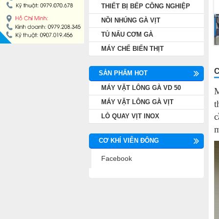
THIẾT BỊ BẾP CÔNG NGHIỆP
NỒI NHÚNG GÀ VỊT
NỒI NHÚNG GÀ VỊT
TỦ NẤU CƠM GÀ
TỦ NẤU CƠM GÀ
MÁY CHẾ BIẾN THỊT
MÁY CHẾ BIẾN THỊT
C
SẢN PHẨM HOT
MÁY VẶT LÔNG GÀ VD 50
M
MÁY VẶT LÔNG GÀ VỊT
t
c
LÒ QUAY VỊT INOX
m
CƠ KHÍ VIỄN ĐÔNG
Facebook