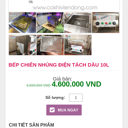
NỒI NHÚNG GÀ VỊT
TỦ NẤU CƠM GÀ
MÁY CHẾ BIẾN THỊT
BẾP CHIÊN NHÚNG ĐIỆN TÁCH DẦU 10L
Giá bán:
4.600.000
VND
5.000.000
VND
MUA NGAY
CHI TIẾT SẢN PHẨM