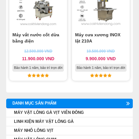
Máy vắt nước cốt dừa
Máy cưa xương INOX
bằng điện
lật 210A
12.500.000
VND
10.500.000
VND
11.900.000
VND
9.900.000
VND
Bảo hành 1 năm, bảo trì trọn đời
Bảo hành 1 năm, bảo trì trọn đời
DANH MỤC SẢN PHẨM
MÁY VẶT LÔNG GÀ VỊT VIỄN ĐÔNG
LINH KIỆN MÁY VẶT LÔNG GÀ
MÁY NHỔ LÔNG VỊT