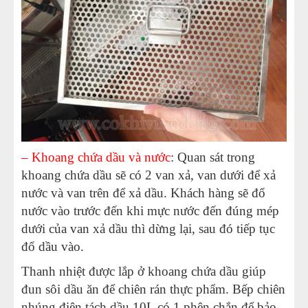
– Khoang chứa dầu và nước
: Quan sát trong
khoang chứa dầu sẽ có 2 van xả, van dưới để xả
nước và van trên để xả dầu. Khách hàng sẽ đổ
nước vào trước đến khi mực nước đến đúng mép
dưới của van xả dầu thì dừng lại, sau đó tiếp tục
đổ dầu vào.
Thanh nhiệt được lắp ở khoang chứa dầu giúp
đun sôi dầu ăn để chiên rán thực phẩm. Bếp chiên
nhúng điện tách dầu 10L có 1 phên chắn để bảo