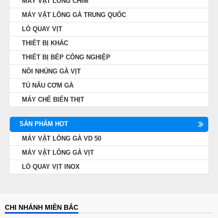
MÁY VẶT LÔNG CHIM
MÁY VẶT LÔNG GÀ TRUNG QUỐC
LÒ QUAY VỊT
THIẾT BỊ KHÁC
THIẾT BỊ BẾP CÔNG NGHIỆP
NỒI NHÚNG GÀ VỊT
TỦ NẤU CƠM GÀ
MÁY CHẾ BIẾN THỊT
SẢN PHẨM HOT
MÁY VẶT LÔNG GÀ VD 50
MÁY VẶT LÔNG GÀ VỊT
LÒ QUAY VỊT INOX
CHI NHÁNH MIỀN BẮC