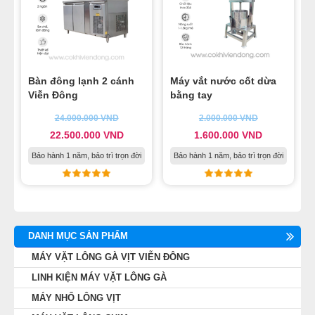
Bàn đông lạnh 2 cánh
Máy vắt nước cốt dừa
Viễn Đông
bằng tay
24.000.000
VND
2.000.000
VND
22.500.000
VND
1.600.000
VND
Bảo hành 1 năm, bảo trì trọn đời
Bảo hành 1 năm, bảo trì trọn đời
DANH MỤC SẢN PHẨM
MÁY VẶT LÔNG GÀ VỊT VIỄN ĐÔNG
LINH KIỆN MÁY VẶT LÔNG GÀ
MÁY NHỔ LÔNG VỊT