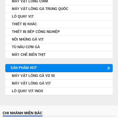
MÁY VẶT LÔNG CHIM
MÁY VẶT LÔNG GÀ TRUNG QUỐC
LÒ QUAY VỊT
THIẾT BỊ KHÁC
THIẾT BỊ BẾP CÔNG NGHIỆP
NỒI NHÚNG GÀ VỊT
TỦ NẤU CƠM GÀ
MÁY CHẾ BIẾN THỊT
SẢN PHẨM HOT
MÁY VẶT LÔNG GÀ VD 50
MÁY VẶT LÔNG GÀ VỊT
LÒ QUAY VỊT INOX
CHI NHÁNH MIỀN BẮC