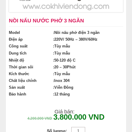
NỒI NHÚNG GÀ VỊT
NỒI NẤU NƯỚC PHỞ 3 NGĂN
TỦ NẤU CƠM GÀ
Model
:Nồi nấu phở điện 3 ngăn
MÁY CHẾ BIẾN THỊT
Điện áp
:220V/ 50Hz – 380V/60Hz
Công suất
:Tùy mẫu
Dung tích
:Tùy mẫu
Nhiệt độ
:50-120 độ C
Thời gian sôi
:20 – 30Phút
Kích thước
:Tùy mẫu
Chất liệu chính
:Inox 304
Sản xuất
:Viễn Đông
Bảo hành
:12 tháng
Giá bán:
3.800.000
VND
4.200.000
VND