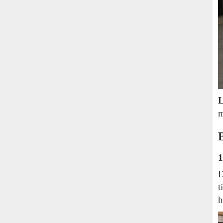
L
m
1
Đ
t
h