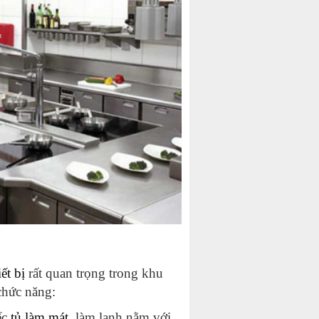
iết bị
rất quan trọng trong khu
chức năng:
ếc
tủ làm mát
, làm lạnh nằm với