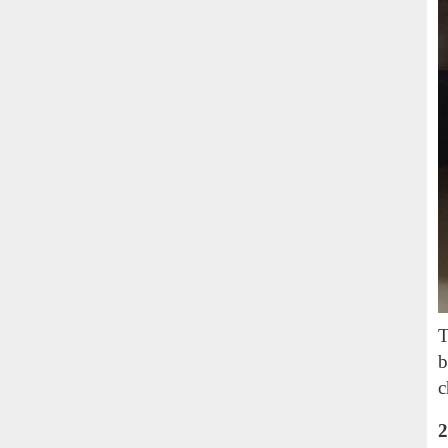
T
b
c
2