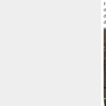
H
t
đ
đ