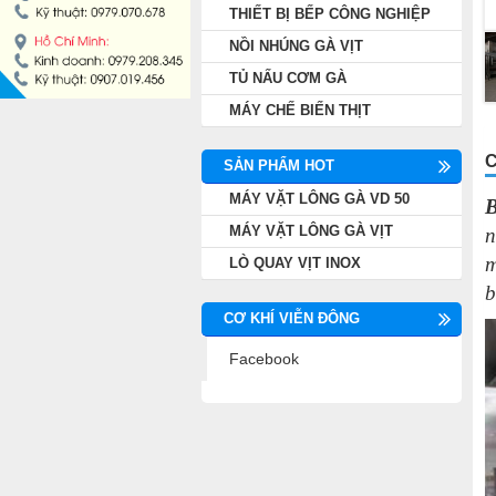
THIẾT BỊ BẾP CÔNG NGHIỆP
NỒI NHÚNG GÀ VỊT
NỒI NHÚNG GÀ VỊT
TỦ NẤU CƠM GÀ
TỦ NẤU CƠM GÀ
MÁY CHẾ BIẾN THỊT
MÁY CHẾ BIẾN THỊT
C
SẢN PHẨM HOT
MÁY VẶT LÔNG GÀ VD 50
B
MÁY VẶT LÔNG GÀ VỊT
n
m
LÒ QUAY VỊT INOX
b
CƠ KHÍ VIỄN ĐÔNG
Facebook