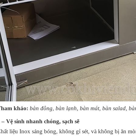
Tham khảo:
bàn đông
,
bàn lạnh
,
bàn mát
,
bàn salad
,
bà
 – Vệ sinh nhanh chóng, sạch sẽ
hất liệu Inox sáng bóng, không gỉ sét, và không bị ăn mòn