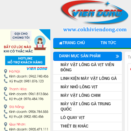
DANH MỤC SẢN PHẨM
MÁY VẶT LÔNG GÀ VỊT VIỄN ĐÔNG
LINH KIỆN MÁY VẶT LÔNG GÀ
TRANG CHỦ
TIN TỨC
MÁY NHỔ LÔNG VỊT
DANH MỤC SẢN PHẨM
T
MÁY VẶT LÔNG CHIM
MÁY VẶT LÔNG GÀ VỊT VIỄN
ĐÔNG
LINH KIỆN MÁY VẶT LÔNG GÀ
MÁY VẶT LÔNG GÀ TRUNG QUỐC
MÁY NHỔ LÔNG VỊT
LÒ QUAY VỊT
MÁY VẶT LÔNG CHIM
MÁY VẶT LÔNG GÀ TRUNG
THIẾT BỊ KHÁC
QUỐC
LÒ QUAY VỊT
THIẾT BỊ BẾP CÔNG NGHIỆP
THIẾT BỊ KHÁC