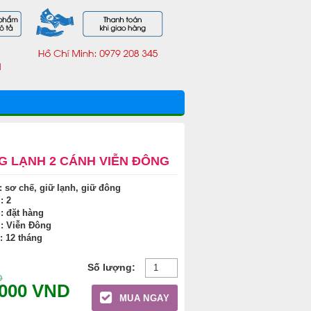
G LẠNH 2 CÁNH VIỄN ĐÔNG
 sơ chế, giữ lạnh, giữ đông
: 2
 : đặt hàng
: Viễn Đông
: 12 tháng
D
.000
VND
MUA NGAY