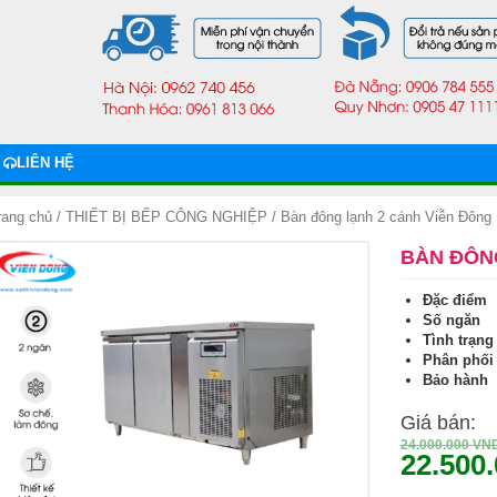
LIÊN HỆ
rang chủ
/
THIẾT BỊ BẾP CÔNG NGHIỆP
/ Bàn đông lạnh 2 cánh Viễn Đông
BÀN ĐÔN
Đặc điểm :
Số ngăn 
Tình trạng
Phân phối 
Bảo hành 
Giá bán:
24.000.000
VN
22.500