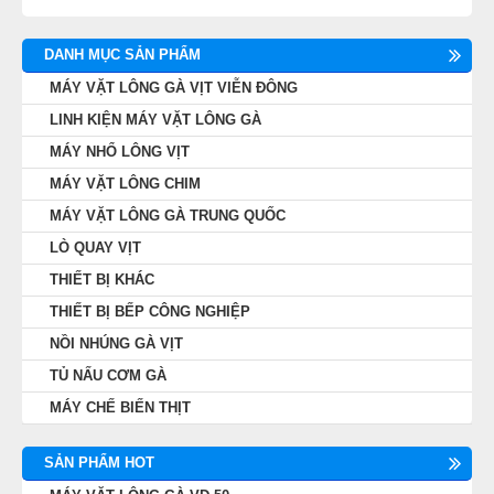
DANH MỤC SẢN PHẨM
MÁY VẶT LÔNG GÀ VỊT VIỄN ĐÔNG
LINH KIỆN MÁY VẶT LÔNG GÀ
MÁY NHỔ LÔNG VỊT
MÁY VẶT LÔNG CHIM
MÁY VẶT LÔNG GÀ TRUNG QUỐC
LÒ QUAY VỊT
THIẾT BỊ KHÁC
THIẾT BỊ BẾP CÔNG NGHIỆP
NỒI NHÚNG GÀ VỊT
TỦ NẤU CƠM GÀ
MÁY CHẾ BIẾN THỊT
SẢN PHẨM HOT