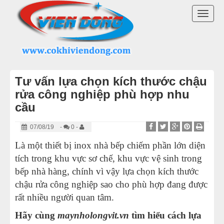
DANH MỤC SẢN PHẨM
TOGG
MÁY VẶT LÔNG GÀ VỊT VIỄN ĐÔNG
NAVI
LINH KIỆN MÁY VẶT LÔNG GÀ
Tư vấn lựa chọn kích thước chậu
MÁY NHỔ LÔNG VỊT
rửa công nghiệp phù hợp nhu
cầu
MÁY VẶT LÔNG CHIM
07/08/19
-
0 -
MÁY VẶT LÔNG GÀ TRUNG QUỐC
Là một thiết bị inox nhà bếp chiếm phần lớn diện
tích trong khu vực sơ chế, khu vực vệ sinh trong
LÒ QUAY VỊT
bếp nhà hàng, chính vì vậy lựa chọn kích thước
chậu rửa công nghiệp sao cho phù hợp đang được
THIẾT BỊ KHÁC
rất nhiều người quan tâm.
THIẾT BỊ BẾP CÔNG NGHIỆP
Hãy cùng
maynholongvit.vn
tìm hiểu cách lựa