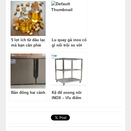
5 lợi ích từ dầu lạc
Lu quay gà inox có
mà bạn cần phải
gì nổi trội so với
biết
cách quay truyền
thống ?
Bàn đông hai cánh
Kệ để xoong nồi
INOX – Ưu điểm
khi sử dụng kệ để
xoong nồi INOX