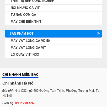
THIẾT BỊ BẾP CÔNG NGHIỆP
NỒI NHÚNG GÀ VỊT
TỦ NẤU CƠM GÀ
MÁY CHẾ BIẾN THỊT
SẢN PHẨM HOT
MÁY VẶT LÔNG GÀ VD 50
MÁY VẶT LÔNG GÀ VỊT
LÒ QUAY VỊT INOX
CHI NHÁNH MIỀN BẮC
Chi nhánh Hà Nội
Địa chỉ
:
Nhà C32 ngõ 409 Đường Tam Trinh, Phường Tương Mai, Tp.
Hà Nội
Liên hệ
:
0962 740 456