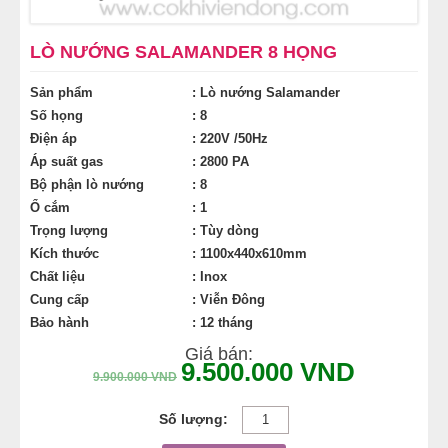
NỒI NHÚNG GÀ VỊT
LÒ NƯỚNG SALAMANDER 8 HỌNG
TỦ NẤU CƠM GÀ
Sản phẩm
: Lò nướng Salamander
Số họng
: 8
MÁY CHẾ BIẾN THỊT
Điện áp
: 220V /50Hz
Áp suất gas
: 2800 PA
Bộ phận lò nướng
: 8
Ổ cắm
: 1
Trọng lượng
: Tùy dòng
Kích thước
: 1100x440x610mm
Chất liệu
: Inox
Cung cấp
: Viễn Đông
Bảo hành
: 12 tháng
Giá bán:
9.500.000
VND
9.900.000
VND