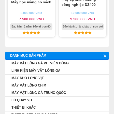
Máy bọc màng co sách
công nghiệp DZ400
8.000.000
VND
10.500.000
VND
7.500.000
VND
9.500.000
VND
Bảo hành 1 năm, bảo trì trọn đời
Bảo hành 1 năm, bảo trì trọn đời
DANH MỤC SẢN PHẨM
MÁY VẶT LÔNG GÀ VỊT VIỄN ĐÔNG
LINH KIỆN MÁY VẶT LÔNG GÀ
MÁY NHỔ LÔNG VỊT
MÁY VẶT LÔNG CHIM
MÁY VẶT LÔNG GÀ TRUNG QUỐC
LÒ QUAY VỊT
THIẾT BỊ KHÁC