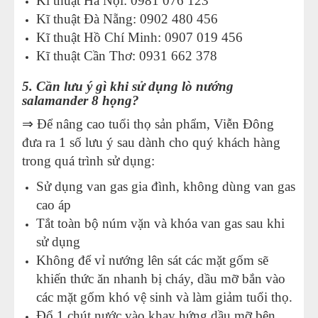
Kĩ thuật Hà Nội: 0981 076 123
Kĩ thuật Đà Nẵng: 0902 480 456
Kĩ thuật Hồ Chí Minh: 0907 019 456
Kĩ thuật Cần Thơ: 0931 662 378
5. Cần lưu ý gì khi sử dụng lò nướng
salamander 8 họng?
⇒ Để nâng cao tuổi thọ sản phẩm, Viễn Đông
đưa ra 1 số lưu ý sau dành cho quý khách hàng
trong quá trình sử dụng:
Sử dụng van gas gia đình, không dùng van gas
cao áp
Tắt toàn bộ núm vặn và khóa van gas sau khi
sử dụng
Không để vỉ nướng lên sát các mặt gốm sẽ
khiến thức ăn nhanh bị cháy, dầu mỡ bắn vào
các mặt gốm khó vệ sinh và làm giảm tuổi thọ.
Đổ 1 chút nước vào khay hứng dầu mỡ bên