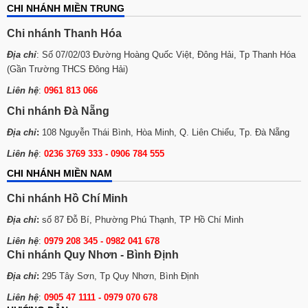
CHI NHÁNH MIỀN TRUNG
Chi nhánh Thanh Hóa
Địa chỉ
: Số 07/02/03 Đường Hoàng Quốc Việt, Đông Hải, Tp Thanh Hóa
(Gần Trường THCS Đông Hải)
Liên hệ
:
0961 813 066
Chi nhánh Đà Nẵng
Địa chỉ
:
108 Nguyễn Thái Bình, Hòa Minh, Q. Liên Chiểu, Tp. Đà Nẵng
Liên hệ
:
0236 3769 333 - 0906 784 555
CHI NHÁNH MIỀN NAM
Chi nhánh Hồ Chí Minh
Địa chỉ
:
số 87 Đỗ Bí, Phường Phú Thạnh, TP Hồ Chí Minh
Liên hệ
:
0979 208 345 -
0982 041 678
Chi nhánh Quy Nhơn - Bình Định
Địa chỉ
:
295 Tây Sơn, Tp Quy Nhơn, Bình Định
Liên hệ
:
0905 47 1111 - 0979 070 678