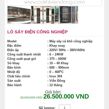
NỒI NHÚNG GÀ VỊT
TỦ NẤU CƠM GÀ
MÁY CHẾ BIẾN THỊT
LÒ SẤY ĐIỆN CÔNG NGHIỆP
Model
: Máy sấy cá khô công nghiệp
Đặc điểm
: Khay xoay
Điện áp
: 220V/ 50Hz – 380V/60Hz
Công suất thanh nhiệt
: 6 – 24KW
Công suất quạt gió
: 375 – 600W
Số khay
: 10 – 40 Khay
Bán kính
: 600 – 900mm
0
Nhiệt độ
: 0 – 400
C
Chất liệu chính
: Inox 304
Sản xuất
: Viễn Đông
Bảo hành
: 12 tháng
Giá bán:
26.500.000
VND
28.000.000
VND