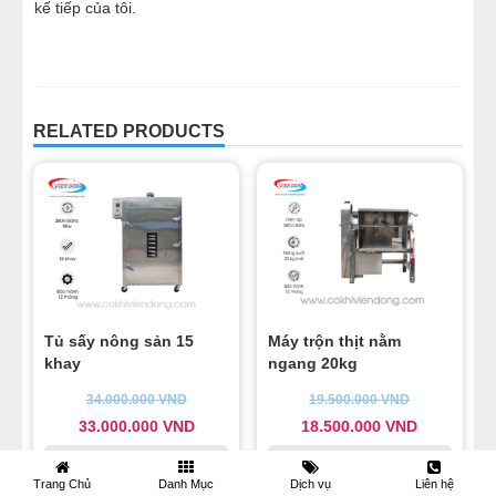
kế tiếp của tôi.
RELATED PRODUCTS
Tủ sấy nông sản 15
Máy trộn thịt nằm
khay
ngang 20kg
34.000.000
VND
19.500.000
VND
33.000.000
VND
18.500.000
VND
Bảo hành 1 năm, bảo trì trọn đời
Bảo hành 1 năm, bảo trì trọn đời
Trang Chủ
Danh Mục
Dịch vụ
Liên hệ