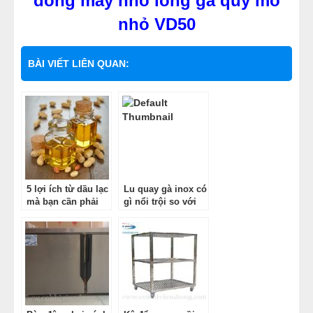
dòng máy nhổ lông gà quy mô
nhỏ VD50
BÀI VIẾT LIÊN QUAN:
5 lợi ích từ dầu lạc
Lu quay gà inox có
mà bạn cần phải
gì nổi trội so với
biết
cách quay truyền
thống ?