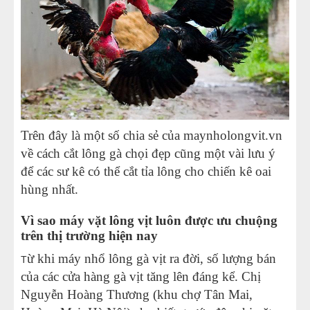
Trên đây là một số chia sẻ của maynholongvit.vn
về cách cắt lông gà chọi đẹp cũng một vài lưu ý
để các sư kê có thể cắt tỉa lông cho chiến kê oai
hùng nhất.
Vì sao
máy vặt lông vịt
luôn được ưu chuộng
trên thị trường hiện nay
ừ khi
máy nhổ lông gà vịt
ra đời, số lượng bán
T
của các cửa hàng gà vịt tăng lên đáng kể. Chị
Nguyễn Hoàng Thương (khu chợ Tân Mai,