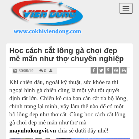
DANH MỤC SẢN PHẨM
TOGG
MÁY VẶT LÔNG GÀ VỊT VIỄN ĐÔNG
NAVI
LINH KIỆN MÁY VẶT LÔNG GÀ
Học cách cắt lông gà chọi đẹp
MÁY NHỔ LÔNG VỊT
mê mẩn như thợ chuyên nghiệp
MÁY VẶT LÔNG CHIM
30/09/19
-
0 -
Khi chiến đấu, ngoài kỹ thuật, sức khỏe ra thì
MÁY VẶT LÔNG GÀ TRUNG QUỐC
ngoại hình gà chiến cũng là một yếu tốt quyết
định rất lớn. Chiến kê của bạn cần cắt tỉa bộ lông,
LÒ QUAY VỊT
chỉnh trang lại mình, vậy làm thế nào để có một
bộ lông đẹp như thợ cắt. Cùng học cách cắt lông
THIẾT BỊ KHÁC
gà chọi đẹp mê mẩn như thợ mà
maynholongvit.vn
chia sẻ dưới đây nhé!
THIẾT BỊ BẾP CÔNG NGHIỆP