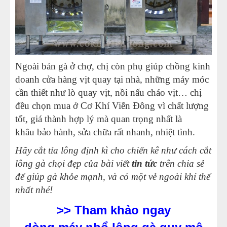
Ngoài bán gà ở chợ, chị còn phụ giúp chồng kinh
doanh cửa hàng vịt quay tại nhà, những máy móc
cần thiết như
lò quay vịt
, nồi nấu cháo vịt… chị
đều chọn mua ở Cơ Khí Viễn Đông vì chất lượng
tốt, giá thành hợp lý mà quan trọng nhất là
khâu
bảo hành, sửa chữa
rất nhanh, nhiệt tình.
Hãy cắt tỉa lông định kì cho chiến kê như cách cắt
lông gà chọi đẹp của bài viết
tin tức
trên chia sẻ
để giúp gà khỏe mạnh, và có một vẻ ngoài khí thế
nhất nhé!
>>
Tham khảo ngay