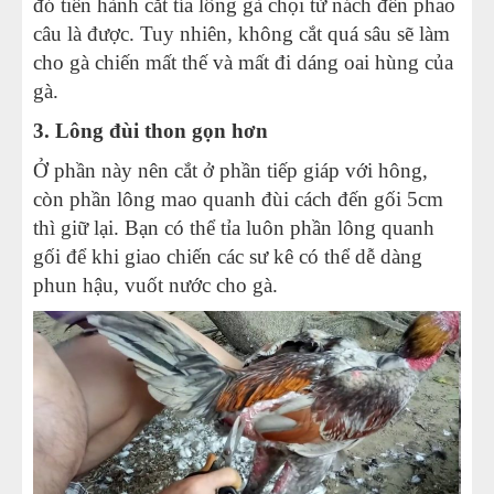
đó tiến hành cắt tỉa lông gà chọi từ nách đến phao
câu là được. Tuy nhiên, không cắt quá sâu sẽ làm
cho gà chiến mất thế và mất đi dáng oai hùng của
gà.
3. Lông đùi thon gọn hơn
Ở phần này nên cắt ở phần tiếp giáp với hông,
còn phần lông mao quanh đùi cách đến gối 5cm
thì giữ lại. Bạn có thể tỉa luôn phần lông quanh
gối để khi giao chiến các sư kê có thể dễ dàng
phun hậu, vuốt nước cho gà.