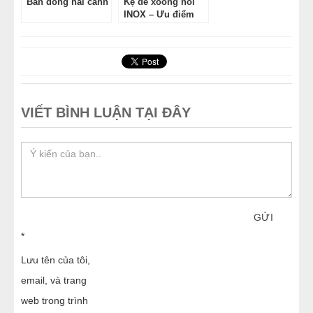
Bàn đông hai cánh
Kệ để xoong nồi
INOX – Ưu điểm
khi sử dụng kệ để
xoong nồi INOX
VIẾT BÌNH LUẬN TẠI ĐÂY
GỬI
*
Lưu tên của tôi,
email, và trang
web trong trình