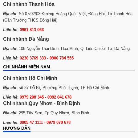
Chi nhánh Thanh Hóa
Địa chỉ
: Số 07/02/03 Đường Hoàng Quốc Việt, Đông Hải, Tp Thanh Hóa
(Gần Trường THCS Đông Hải)
Liên hệ
:
0961 813 066
Chi nhánh Đà Nẵng
Địa chỉ
:
108 Nguyễn Thái Bình, Hòa Minh, Q. Liên Chiểu, Tp. Đà Nẵng
Liên hệ
:
0236 3769 333 - 0906 784 555
CHI NHÁNH MIỀN NAM
Chi nhánh Hồ Chí Minh
Địa chỉ
:
số 87 Đỗ Bí, Phường Phú Thạnh, TP Hồ Chí Minh
Liên hệ
:
0979 208 345 -
0982 041 678
Chi nhánh Quy Nhơn - Bình Định
Địa chỉ
:
295 Tây Sơn, Tp Quy Nhơn, Bình Định
Liên hệ
:
0905 47 1111 - 0979 070 678
HƯỚNG DẪN