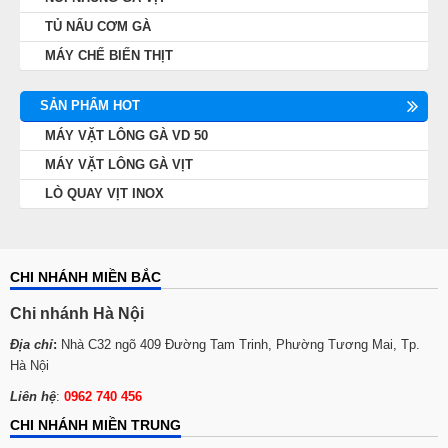
TỦ NẤU CƠM GÀ
MÁY CHẾ BIẾN THỊT
SẢN PHẨM HOT
MÁY VẶT LÔNG GÀ VD 50
MÁY VẶT LÔNG GÀ VỊT
LÒ QUAY VỊT INOX
CHI NHÁNH MIỀN BẮC
Chi nhánh Hà Nội
Địa chỉ
:
Nhà C32 ngõ 409 Đường Tam Trinh, Phường Tương Mai, Tp.
Hà Nội
Liên hệ
:
0962 740 456
CHI NHÁNH MIỀN TRUNG