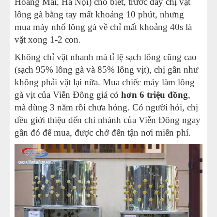
Hoàng Mai, Hà Nội) cho biết, trước đây chị vặt
lông gà bằng tay mất khoảng 10 phút, nhưng
mua
máy nhổ lông gà
về chỉ mất khoảng 40s là
vặt xong 1-2 con.
Không chỉ vặt nhanh mà tỉ lệ sạch lông cũng cao
(sạch 95% lông gà và 85% lông vịt), chị gần như
không phải vặt lại nữa. Mua chiếc
máy làm lông
gà vịt
của Viễn Đông giá có
hơn 6 triệu đồng
,
mà dùng 3 năm rồi chưa hỏng. Có người hỏi, chị
đều giới thiệu đến chi nhánh của Viễn Đông ngay
gần đó để mua, được chở đến tận nơi miễn phí.