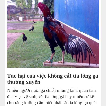
NỒI NHÚNG GÀ VỊT
TỦ NẤU CƠM GÀ
MÁY CHẾ BIẾN THỊT
Tác hại của việc không cắt tỉa lông gà
thường xuyên
Nhiều người nuôi gà chiến những lại ít quan tâm
đến việc vệ sinh, cắt tỉa lông gà hay nhiều sư kê
cho rằng không cấn thiết phải cắt tỉa lông gà quá