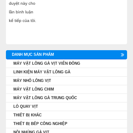
duyệt này cho
lần bình luận
kế tiếp của tôi.
DANH MỤC SẢN PHẨM
MÁY VẶT LÔNG GÀ VỊT VIỄN ĐÔNG
LINH KIỆN MÁY VẶT LÔNG GÀ
MÁY NHỔ LÔNG VỊT
MÁY VẶT LÔNG CHIM
MÁY VẶT LÔNG GÀ TRUNG QUỐC
LÒ QUAY VỊT
THIẾT BỊ KHÁC
THIẾT BỊ BẾP CÔNG NGHIỆP
NỒI NHÚNG GÀ VỊT