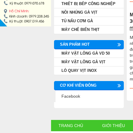
THIẾT BỊ BẾP CÔNG NGHIỆP
NỒI NHÚNG GÀ VỊT
NỒI NHÚNG GÀ VỊT
M
TỦ NẤU CƠM GÀ
3
TỦ NẤU CƠM GÀ
MÁY CHẾ BIẾN THỊT
M
MÁY CHẾ BIẾN THỊT
n
SẢN PHẨM HOT
đ
MÁY VẶT LÔNG GÀ VD 50
t
t
MÁY VẶT LÔNG GÀ VỊT
g
LÒ QUAY VỊT INOX
c
m
CƠ KHÍ VIỄN ĐÔNG
Facebook
TRANG CHỦ
GIỚI THIỆU