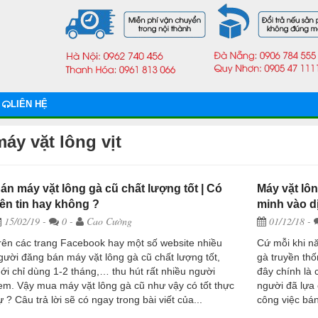
LIÊN HỆ
máy vặt lông vịt
án máy vặt lông gà cũ chất lượng tốt | Có
Máy vặt lô
ên tin hay không ?
minh vào dị
15/02/19
-
0 -
Cao Cường
01/12/18
-
rên các trang Facebook hay một số website nhiều
Cứ mỗi khi n
gười đăng bán máy vặt lông gà cũ chất lượng tốt,
gà truyền thố
ới chỉ dùng 1-2 tháng,… thu hút rất nhiều người
đây chính là 
em. Vậy mua máy vặt lông gà cũ như vậy có tốt thực
người đã lựa
ự ? Câu trả lời sẽ có ngay trong bài viết của...
công việc bán