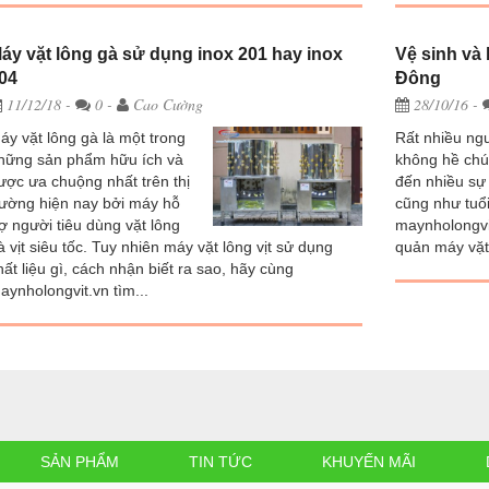
áy vặt lông gà sử dụng inox 201 hay inox
Vệ sinh và 
04
Đông
11/12/18
-
0 -
Cao Cường
28/10/16
-
áy vặt lông gà là một trong
Rất nhiều ng
hững sản phẩm hữu ích và
không hề chú
ược ưa chuộng nhất trên thị
đến nhiều sự
rường hiện nay bởi máy hỗ
cũng như tuổ
rợ người tiêu dùng vặt lông
maynholongvi
à vịt siêu tốc. Tuy nhiên máy vặt lông vịt sử dụng
quản máy vặt 
hất liệu gì, cách nhận biết ra sao, hãy cùng
aynholongvit.vn tìm...
SẢN PHẨM
TIN TỨC
KHUYẾN MÃI