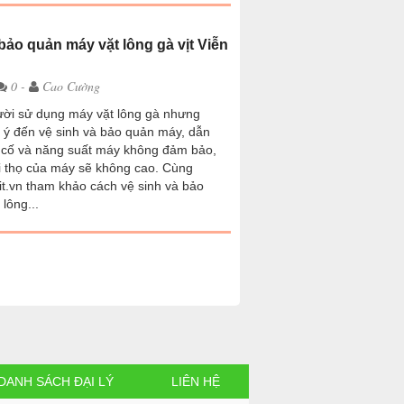
bảo quản máy vặt lông gà vịt Viễn
0 -
Cao Cường
ười sử dụng máy vặt lông gà nhưng
 ý đến vệ sinh và bảo quản máy, dẫn
 cố và năng suất máy không đảm bảo,
i thọ của máy sẽ không cao. Cùng
t.vn tham khảo cách vệ sinh và bảo
lông...
DANH SÁCH ĐẠI LÝ
LIÊN HỆ