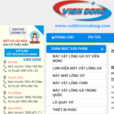
DANH MỤC SẢN PHẨM
MÁY VẶT LÔNG GÀ VỊT VIỄN ĐÔNG
LINH KIỆN MÁY VẶT LÔNG GÀ
TRANG CHỦ
TIN TỨC
MÁY NHỔ LÔNG VỊT
DANH MỤC SẢN PHẨM
MÁY VẶT LÔNG CHIM
MÁY VẶT LÔNG GÀ VỊT VIỄN
ĐÔNG
B
LINH KIỆN MÁY VẶT LÔNG GÀ
MÁY VẶT LÔNG GÀ TRUNG QUỐC
n
MÁY NHỔ LÔNG VỊT
LÒ QUAY VỊT
MÁY VẶT LÔNG CHIM
T
MÁY VẶT LÔNG GÀ TRUNG
n
THIẾT BỊ KHÁC
QUỐC
m
x
LÒ QUAY VỊT
s
THIẾT BỊ BẾP CÔNG NGHIỆP
THIẾT BỊ KHÁC