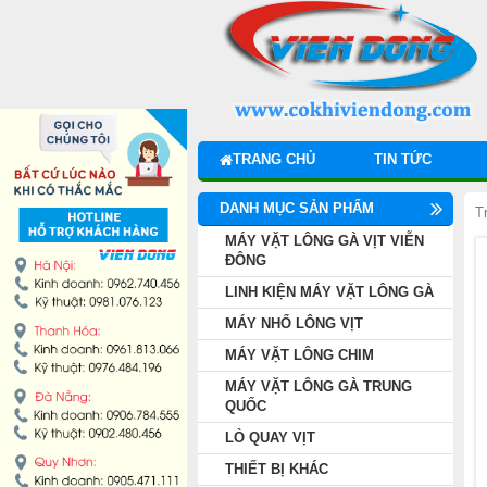
DANH MỤC SẢN PHẨM
MÁY VẶT LÔNG GÀ VỊT VIỄN ĐÔNG
LINH KIỆN MÁY VẶT LÔNG GÀ
TRANG CHỦ
TIN TỨC
MÁY NHỔ LÔNG VỊT
DANH MỤC SẢN PHẨM
T
MÁY VẶT LÔNG CHIM
MÁY VẶT LÔNG GÀ VỊT VIỄN
ĐÔNG
LINH KIỆN MÁY VẶT LÔNG GÀ
MÁY VẶT LÔNG GÀ TRUNG QUỐC
MÁY NHỔ LÔNG VỊT
LÒ QUAY VỊT
MÁY VẶT LÔNG CHIM
MÁY VẶT LÔNG GÀ TRUNG
THIẾT BỊ KHÁC
QUỐC
LÒ QUAY VỊT
THIẾT BỊ BẾP CÔNG NGHIỆP
THIẾT BỊ KHÁC