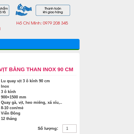
VỊT BẰNG THAN INOX 90 CM
: Lu quay vịt 3 ô kính 90 cm
: Inox
: 3 ô kính
: 900×1500 mm
: Quay gà, vịt, heo miếng, xá xíu,..
: 8-10 con/mẻ
: Viễn Đông
: 12 tháng