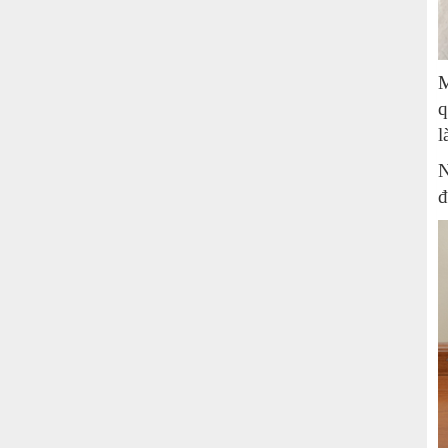
M
q
l
N
đ