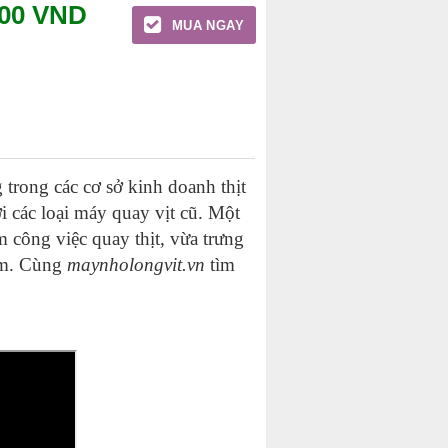
000
VND
MUA NGAY
 trong các cơ sở kinh doanh thịt
i các loại máy quay vịt cũ. Một
m công việc quay thịt, vừa trưng
 cm. Cùng
maynholongvit.vn
tìm