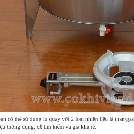
ạn có thể sử dụng lu quay với 2 loại nhiên liệu là than/ga
iệu thông dụng, dễ tìm kiếm và giá khá rẻ.