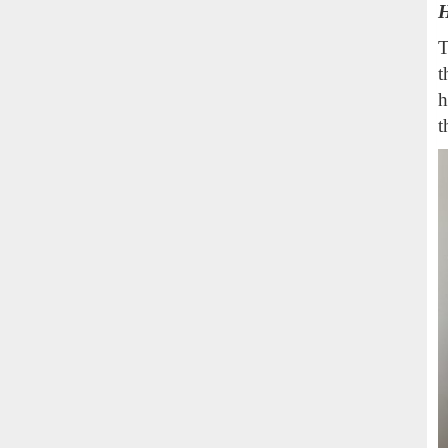
H
T
t
h
t