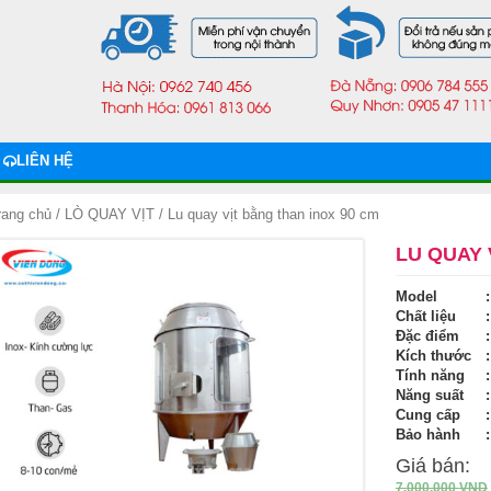
LIÊN HỆ
rang chủ
/
LÒ QUAY VỊT
/ Lu quay vịt bằng than inox 90 cm
LU QUAY 
Model
Chất liệu
Đặc điểm
Kích thước
Tính năng
Năng suất
Cung cấp
Bảo hành
Giá bán:
7.000.000
VND