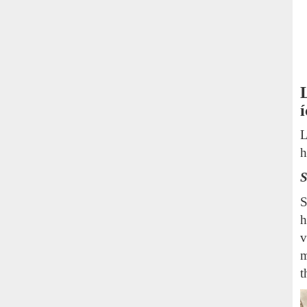
L
h
S
S
h
v
m
t