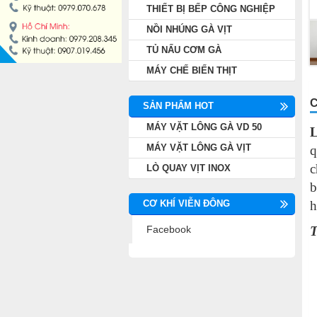
THIẾT BỊ BẾP CÔNG NGHIỆP
NỒI NHÚNG GÀ VỊT
NỒI NHÚNG GÀ VỊT
TỦ NẤU CƠM GÀ
TỦ NẤU CƠM GÀ
MÁY CHẾ BIẾN THỊT
MÁY CHẾ BIẾN THỊT
C
SẢN PHẨM HOT
MÁY VẶT LÔNG GÀ VD 50
L
MÁY VẶT LÔNG GÀ VỊT
q
c
LÒ QUAY VỊT INOX
b
h
CƠ KHÍ VIỄN ĐÔNG
Facebook