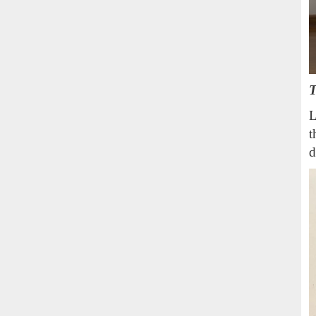
T
L
t
d