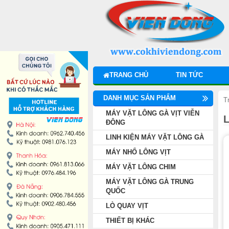
DANH MỤC SẢN PHẨM
MÁY VẶT LÔNG GÀ VỊT VIỄN ĐÔNG
LINH KIỆN MÁY VẶT LÔNG GÀ
TRANG CHỦ
TIN TỨC
MÁY NHỔ LÔNG VỊT
DANH MỤC SẢN PHẨM
T
MÁY VẶT LÔNG CHIM
MÁY VẶT LÔNG GÀ VỊT VIỄN
ĐÔNG
LINH KIỆN MÁY VẶT LÔNG GÀ
MÁY VẶT LÔNG GÀ TRUNG QUỐC
MÁY NHỔ LÔNG VỊT
LÒ QUAY VỊT
MÁY VẶT LÔNG CHIM
MÁY VẶT LÔNG GÀ TRUNG
THIẾT BỊ KHÁC
QUỐC
LÒ QUAY VỊT
THIẾT BỊ BẾP CÔNG NGHIỆP
THIẾT BỊ KHÁC