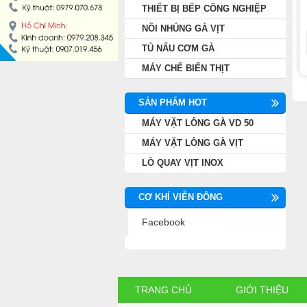
THIẾT BỊ BẾP CÔNG NGHIỆP
NỒI NHÚNG GÀ VỊT
NỒI NHÚNG GÀ VỊT
TỦ NẤU CƠM GÀ
TỦ NẤU CƠM GÀ
MÁY CHẾ BIẾN THỊT
MÁY CHẾ BIẾN THỊT
SẢN PHẨM HOT
MÁY VẶT LÔNG GÀ VD 50
MÁY VẶT LÔNG GÀ VỊT
LÒ QUAY VỊT INOX
CƠ KHÍ VIỄN ĐÔNG
Facebook
TRANG CHỦ
GIỚI THIỆU